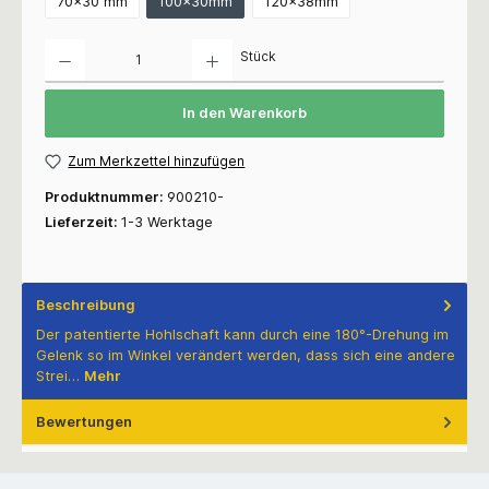
70x30 mm
100x30mm
120x38mm
Anzahl
Stück
In den Warenkorb
Zum Merkzettel hinzufügen
Produktnummer:
900210-
Lieferzeit:
1-3 Werktage
Beschreibung
Der patentierte Hohlschaft kann durch eine 180°-Drehung im
Gelenk so im Winkel verändert werden, dass sich eine andere
Strei…
Mehr
Bewertungen