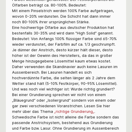
Ölfarben beträgt ca. 80-100%. Bedeutet:
Mit einem Pinselstrich werden 100% Farbe aufgetragen,
wovon 0-20% verdunsten. Die Schicht hat dann immer
noch 80-100% ihrer ursprünglichen Stärke.
Eine hochwertige Ölfarbe aus deutscher Produktion hat
bestenfalls 30-35% und wird dann "High Solid" genannt.
Bedeutet: Von Anfangs 100% flüssiger Farbe sind 65-70%
wieder verdunstet, der Farbfilm auf ca. 1/3 geschrumpft.
Je dünner der Anstrich, desto kürzer hält dieser, desto
höher ist der Gewinn des Herstellers, da das in großer
Menge hinzugegebene Lösemittel kaum etwas kostet.
Daher verwenden die Skandinavier auch keine Lasuren im
Aussenbereich. Bei Lasuren handelt es sich
hochverdünnte Farbe, die selten länger als 2 Jahre dem
Wetter stand hält (5-10% Festkörper, 90-95% Lösemittel).
Und was noch viel wichtiger ist: Wurde richtig grundiert?
Bei einer Grundierung sprechen wir nicht von einem
„Bläuegrund“ oder „Isoliergrund“ sondern von einem oder
gar zwei verschiedenen Voranstrichen. Lesen Sie hier
mehr über das Thema
„richtige Grundierung„
.
Schwedische Farbe ist nicht alleine die Farbe sondern das
passende Anstrichsystem, bestehend aus Grundierung
und Farbe bzw. Lasur. Ohne Grundierung im Aussenbereich