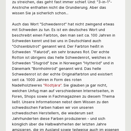
zu streichen, das geht fast immer schief. Und: "3-in-1"-
Anstriche enthalten nicht die Grundierung. Aber das
wissen Sie ja sicherlich schon...
Auch das Wort "Schwedenrot" hat nicht zwingend etwas
mit Schweden zu tun. Es ist ein deutsches Wort und
beschreibt einen Farbton, den man seit ca. 100 Jahren in
Schweden kennt und bei uns in Deutschland auch
"Ochsenblutrot" genannt wird. Der Farbton heißt in
Schweden "Faluröd", ein sehr braunes Rot. Der echte
Rotton ist übrigens das helle Schwedenrot, welches in
Schweden "Stugröd" bzw. in Norwegen "Hytteröd" und in
Dänemark "Bornholmröd" genannt wird. Das helle
Schwedenrot ist der echte Originalfarbton und existiert
seit ca. 1000 Jahren in Form des roten
Nadelholzteeres
"Rödtjära"
. Sie glauben ja gar nicht,
welchen Unfug man auf verschiedenen Internetseiten, in
Foren, Shops sowie in Fachmagazinen zu diesem Thema
ließt. Unsere Informationen nebst dem Wissen zu den
schwedischen Farben haben wir von unseren
schwedischen Herstellern, die wiederum seit
Jahrhunderten diese Farben produzieren - und sich
königlich über die Halbwahrheiten der letzten Jahre
amüsieren, die im Ausland sowie teilweise auch im eigenen