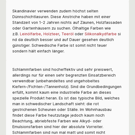
Skandinavier verwenden zudem höchst selten
Dünnschichtlasuren. Diese Anstriche haben mit einer
Standzeit von 1-2 Jahren nichts auf Zäunen, Holzfassaden
oder Gartenhäusern zu suchen. Ölhaltige Farben wie
z.B.
Leinölfarbe,
Holzteer
,
Teeröl
oder
Silikonalkydfarbe
si
nd da deutlich besser und auf Dauer gesehen deutlich
günstiger. Schwedische Farbe ist somit nicht teuer
sondern hält einfach länger.
Schlammfarben sind hocheffektiv und sehr preiswert,
allerdings nur für einen sehr begrenzten Einsatzbereich
verwendbar (unbehandeltes und ungehobeltes
Kiefern-/Fichten-/Tannenholz). Sind die Grundbedingungen
erfüllt, kommt kaum eine industrielle Farbe an dieses
spezielle Produkt heran. Es ist das typische Bild, welches
man in schwedischer Landschaft sieht: die rot
gestrichenen Scheunen oder Ställe. Im Wohnhausbau
findet diese Farbe heutzutage jedoch kaum noch
Beachtung, abriebfeste Farben wie Alkyd- oder
Emulsionsfarben sind hier der absolute Vorreiter.
Schlammfarben sind nun mal matt und somit nicht