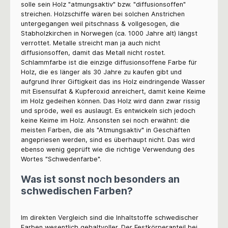
solle sein Holz "atmungsaktiv" bzw. "diffusionsoffen"
streichen. Holzschiffe wären bei solchen Anstrichen
untergegangen weil pitschnass & vollgesogen, die
Stabholzkirchen in Norwegen (ca. 1000 Jahre alt) längst
verrottet. Metalle streicht man ja auch nicht
diffusionsoffen, damit das Metall nicht rostet.
Schlammfarbe ist die einzige diffusionsoffene Farbe für
Holz, die es länger als 30 Jahre zu kaufen gibt und
aufgrund Ihrer Giftigkeit das ins Holz eindringende Wasser
mit Eisensulfat & Kupferoxid anreichert, damit keine Keime
im Holz gedeihen können. Das Holz wird dann zwar rissig
und spröde, weil es auslaugt. Es entwickeln sich jedoch
keine Keime im Holz. Ansonsten sei noch erwähnt: die
meisten Farben, die als "Atmungsaktiv" in Geschäften
angepriesen werden, sind es überhaupt nicht. Das wird
ebenso wenig geprüft wie die richtige Verwendung des
Wortes "Schwedenfarbe".
Was ist sonst noch besonders an
schwedischen Farben?
Im direkten Vergleich sind die Inhaltstoffe schwedischer
Farben wesentlich gehaltvoller. Der Festkörperanteil bei