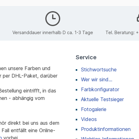
Versanddauer innerhalb D ca. 1-3 Tage
Tel. Beratung:
+
Service
nen unsere Farben und
Stichwortsuche
r per DHL-Paket, darüber
Wer wir sind...
Farbkonfigurator
stellung eintrifft, in das
men - abhängig vom
Aktuelle Testsieger
Fotogalerie
Videos
r direkt bei uns aus dem
Produktinformationen
all entfällt eine Online-
n
vorbei.
Wichtige Informationen