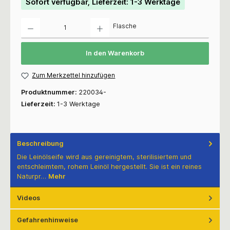
Sofort verfügbar, Lieferzeit: 1-3 Werktage
Anzahl
Flasche
In den Warenkorb
Zum Merkzettel hinzufügen
Produktnummer:
220034-
Lieferzeit:
1-3 Werktage
Beschreibung
Die Leinölseife wird aus gereinigtem, sterilisiertem und
entschleimtem, rohem Leinöl hergestellt. Sie ist ein reines
Naturpr…
Mehr
Videos
Gefahrenhinweise