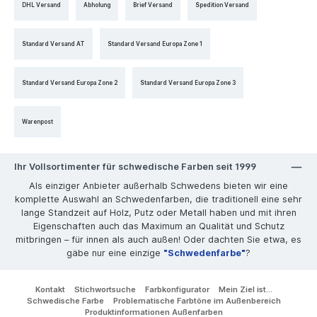
DHL Versand
Abholung
Brief Versand
Spedition Versand
Standard Versand AT
Standard Versand Europa Zone 1
Standard Versand Europa Zone 2
Standard Versand Europa Zone 3
Warenpost
Ihr Vollsortimenter für schwedische Farben seit 1999
Als einziger Anbieter außerhalb Schwedens bieten wir eine
komplette Auswahl an Schwedenfarben, die traditionell eine sehr
lange Standzeit auf Holz, Putz oder Metall haben und mit ihren
Eigenschaften auch das Maximum an Qualität und Schutz
mitbringen – für innen als auch außen! Oder dachten Sie etwa, es
gäbe nur eine einzige
"Schwedenfarbe"
?
Kontakt
Stichwortsuche
Farbkonfigurator
Mein Ziel ist...
Schwedische Farbe
Problematische Farbtöne im Außenbereich
Produktinformationen Außenfarben