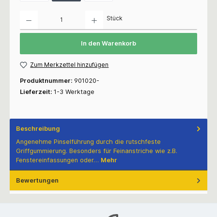
Anzahl
Stück
In den Warenkorb
Zum Merkzettel hinzufügen
Produktnummer:
901020-
Lieferzeit:
1-3 Werktage
Beschreibung
Angenehme Pinselführung durch die rutschfeste
Griffgummierung. Besonders für Feinanstriche wie z.B.
Fenstereinfassungen oder…
Mehr
Bewertungen