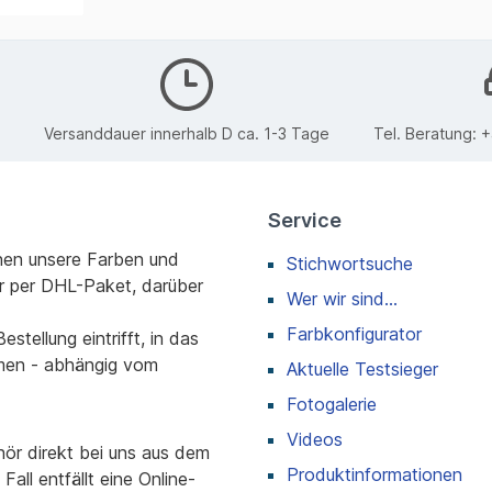
Versanddauer innerhalb D ca. 1-3 Tage
Tel. Beratung:
+
Service
nen unsere Farben und
Stichwortsuche
r per DHL-Paket, darüber
Wer wir sind...
Farbkonfigurator
stellung eintrifft, in das
men - abhängig vom
Aktuelle Testsieger
Fotogalerie
Videos
r direkt bei uns aus dem
Produktinformationen
all entfällt eine Online-