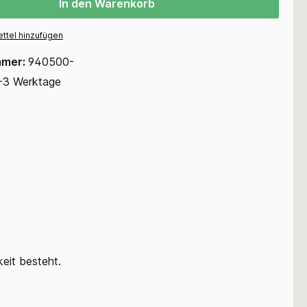
In den Warenkorb
ttel hinzufügen
mmer:
940500-
-3 Werktage
keit besteht.