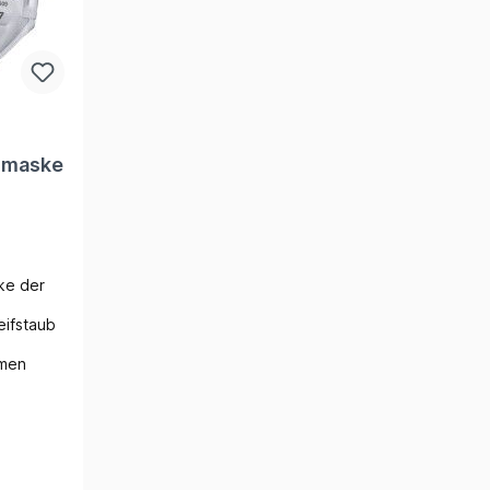
zmaske
ke der
eifstaub
tmen