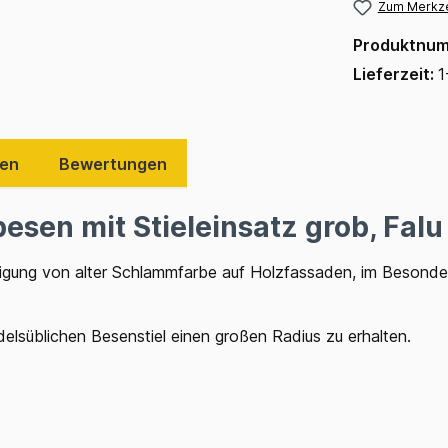
Zum Merkze
Produktnu
Lieferzeit:
1
ten
Bewertungen
esen mit Stieleinsatz grob, Falu
tigung von alter Schlammfarbe auf Holzfassaden, im Besonder
delsüblichen Besenstiel einen großen Radius zu erhalten.