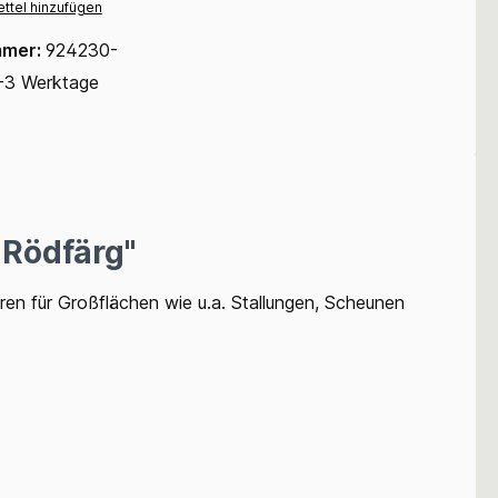
ttel hinzufügen
mmer:
924230-
-3 Werktage
 Rödfärg"
en für Großflächen wie u.a. Stallungen, Scheunen