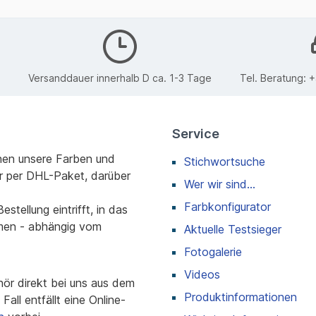
Versanddauer innerhalb D ca. 1-3 Tage
Tel. Beratung:
+
Service
nen unsere Farben und
Stichwortsuche
r per DHL-Paket, darüber
Wer wir sind...
Farbkonfigurator
stellung eintrifft, in das
men - abhängig vom
Aktuelle Testsieger
Fotogalerie
Videos
r direkt bei uns aus dem
Produktinformationen
all entfällt eine Online-