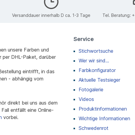
Versanddauer innerhalb D ca. 1-3 Tage
Tel. Beratung:
+
Service
nen unsere Farben und
Stichwortsuche
r per DHL-Paket, darüber
Wer wir sind...
Farbkonfigurator
stellung eintrifft, in das
men - abhängig vom
Aktuelle Testsieger
Fotogalerie
Videos
r direkt bei uns aus dem
Produktinformationen
all entfällt eine Online-
n
vorbei.
Wichtige Informationen
Schwedenrot