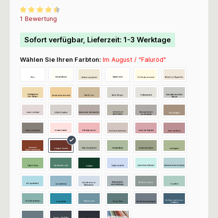
Durchschnittliche Bewertung von 4.5 von 5 Sternen
1 Bewertung
Sofort verfügbar, Lieferzeit: 1-3 Werktage
Wählen Sie Ihren Farbton:
Im August / "Faluröd"