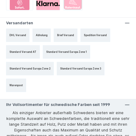
Versandarten
DHL Versand
Abholung
Brief Versand
Spedition Versand
Standard Versand AT
Standard Versand Europa Zone 1
Standard Versand Europa Zone 2
Standard Versand Europa Zone 3
Warenpost
Ihr Vollsortimenter für schwedische Farben seit 1999
Als einziger Anbieter außerhalb Schwedens bieten wir eine
komplette Auswahl an Schwedenfarben, die traditionell eine sehr
lange Standzeit auf Holz, Putz oder Metall haben und mit ihren
Eigenschaften auch das Maximum an Qualität und Schutz
mitbringen – für innen als auch außen! Oder dachten Sie etwa, es