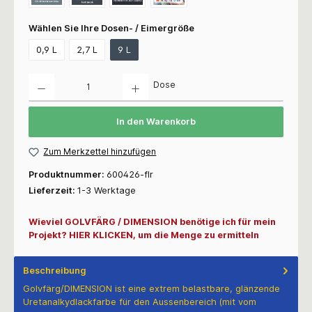
Wählen Sie Ihre Dosen- / Eimergröße
0,9 L
2,7 L
9 L
Anzahl
Dose
In den Warenkorb
Zum Merkzettel hinzufügen
Produktnummer:
600426-flr
Lieferzeit:
1-3 Werktage
Wieviel GOLVFÄRG / DIMENSION benötige ich für mein
Projekt? HIER KLICKEN, um die Menge zu ermitteln
Beschreibung
Golvfärg/DIMENSION ist eine extrem belastbare, glänzende
Uretanalkydlackfarbe für den Aussenbereich (mit vom