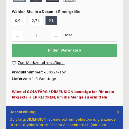
Wählen Sie Ihre Dosen- / Eimergröße
0,9 L
2,7 L
9 L
Anzahl
Dose
In den Warenkorb
Zum Merkzettel hinzufügen
Produktnummer:
600324-soc
Lieferzeit:
1-3 Werktage
Wieviel GOLVFÄRG / DIMENSION benötige ich für mein
Projekt? HIER KLICKEN, um die Menge zu ermitteln
Beschreibung
Golvfärg/DIMENSION ist eine extrem belastbare, glänzende
Uretanalkydlackfarbe für den Aussenbereich (mit vom