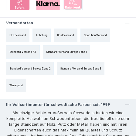
Versandarten
DHL Versand
Abholung
Brief Versand
Spedition Versand
Standard Versand AT
Standard Versand Europa Zone 1
Standard Versand Europa Zone 2
Standard Versand Europa Zone 3
Warenpost
Ihr Vollsortimenter für schwedische Farben seit 1999
Als einziger Anbieter außerhalb Schwedens bieten wir eine
komplette Auswahl an Schwedenfarben, die traditionell eine sehr
lange Standzeit auf Holz, Putz oder Metall haben und mit ihren
Eigenschaften auch das Maximum an Qualität und Schutz
mitbringen – für innen als auch außen! Oder dachten Sie etwa, es