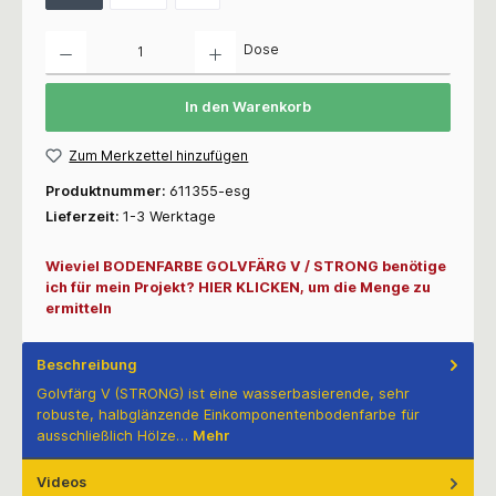
Anzahl
Dose
In den Warenkorb
Zum Merkzettel hinzufügen
Produktnummer:
611355-esg
Lieferzeit:
1-3 Werktage
Wieviel BODENFARBE GOLVFÄRG V / STRONG benötige
ich für mein Projekt? HIER KLICKEN, um die Menge zu
ermitteln
Beschreibung
Golvfärg V (STRONG) ist eine wasserbasierende, sehr
robuste, halbglänzende Einkomponentenbodenfarbe für
ausschließlich Hölze…
Mehr
Videos