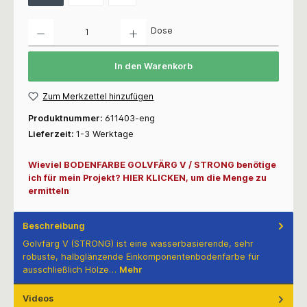
Anzahl
Dose
In den Warenkorb
Zum Merkzettel hinzufügen
Produktnummer:
611403-eng
Lieferzeit:
1-3 Werktage
Wieviel BODENFARBE GOLVFÄRG V / STRONG benötige
ich für mein Projekt? HIER KLICKEN, um die Menge zu
ermitteln
Beschreibung
Golvfärg V (STRONG) ist eine wasserbasierende, sehr
robuste, halbglänzende Einkomponentenbodenfarbe für
ausschließlich Hölze…
Mehr
Videos