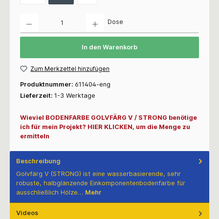
Anzahl
Dose
In den Warenkorb
Zum Merkzettel hinzufügen
Produktnummer:
611404-eng
Lieferzeit:
1-3 Werktage
Wieviel BODENFARBE GOLVFÄRG V / STRONG benötige
ich für mein Projekt? HIER KLICKEN, um die Menge zu
ermitteln
Beschreibung
Golvfärg V (STRONG) ist eine wasserbasierende, sehr
robuste, halbglänzende Einkomponentenbodenfarbe für
ausschließlich Hölze…
Mehr
Videos