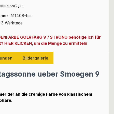
ttel hinzufügen
mmer:
611408-fss
-3 Werktage
DENFARBE GOLVFÄRG V / STRONG benötige ich für
t? HIER KLICKEN, um die Menge zu ermitteln
ungen
Bildergalerie
ttagssonne ueber Smoegen 9
er der an die cremige Farbe von klassischem
sphäre.