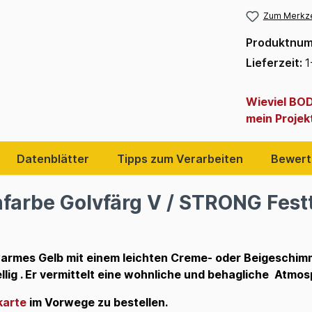
Zum Merkze
Produktnu
Lieferzeit:
1
Wieviel BO
mein Projek
Datenblätter
Tipps zum Verarbeiten
Bewert
nfarbe Golvfärg V / STRONG Fes
armes Gelb mit einem leichten Creme- oder Beigeschimm
tellig . Er vermittelt eine wohnliche und behagliche Atmo
karte
im Vorwege zu bestellen.