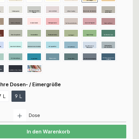
Ihre Dosen- / Eimergröße
7 L
9 L
Anzahl
Dose
In den Warenkorb