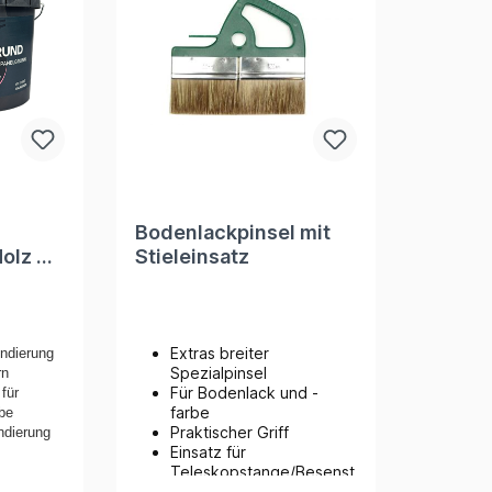
Bodenlackpinsel mit
Stieleinsatz
r
Extras breiter
undierung
Spezialpinsel
rn
Für Bodenlack und -
für
farbe
be
Praktischer Griff
ndierung
Einsatz für
Teleskopstange/Besenst
iel