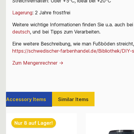
Streichverhalten: Über +5°C, ideal bei +20°C
Lagerung
: 2 Jahre frostfrei
Weitere wichtige Informationen finden Sie u.a. auch be
deutsch
, und bei Tipps zum Verarbeiten.
Eine weitere Beschreibung, wie man Fußböden streicht, 
https://schwedischer-farbenhandel.de/Bibliothek/DIY
Zum Mengenrechner ->
Accessory Items
Similar Items
Nur 8 auf Lager!