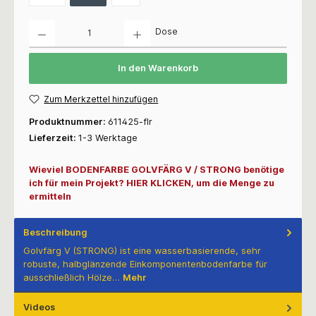
Anzahl
Dose
In den Warenkorb
Zum Merkzettel hinzufügen
Produktnummer:
611425-flr
Lieferzeit:
1-3 Werktage
Wieviel BODENFARBE GOLVFÄRG V / STRONG benötige
ich für mein Projekt? HIER KLICKEN, um die Menge zu
ermitteln
Beschreibung
Golvfärg V (STRONG) ist eine wasserbasierende, sehr
robuste, halbglänzende Einkomponentenbodenfarbe für
ausschließlich Hölze…
Mehr
Videos