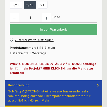
0,9 L
2,7 L
9 L
Anzahl
Dose
In den Warenkorb
Zum Merkzettel hinzufügen
Produktnummer:
611413-msm
Lieferzeit:
1-3 Werktage
Wieviel BODENFARBE GOLVFÄRG V / STRONG benötige
ich für mein Projekt? HIER KLICKEN, um die Menge zu
ermitteln
Beschreibung
Golvfärg V (STRONG) ist eine wasserbasierende, sehr
robuste, halbglänzende Einkomponentenbodenfarbe für
ausschließlich Hölze…
Mehr