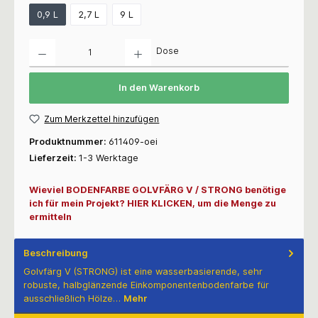
0,9 L
2,7 L
9 L
Anzahl
Dose
In den Warenkorb
Zum Merkzettel hinzufügen
Produktnummer:
611409-oei
Lieferzeit:
1-3 Werktage
Wieviel BODENFARBE GOLVFÄRG V / STRONG benötige
ich für mein Projekt? HIER KLICKEN, um die Menge zu
ermitteln
Beschreibung
Golvfärg V (STRONG) ist eine wasserbasierende, sehr
robuste, halbglänzende Einkomponentenbodenfarbe für
ausschließlich Hölze…
Mehr