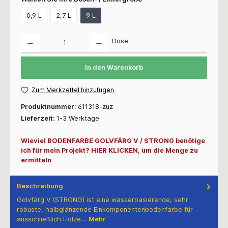
0,9 L
2,7 L
9 L
Anzahl
Dose
In den Warenkorb
Zum Merkzettel hinzufügen
Produktnummer:
611318-zuz
Lieferzeit:
1-3 Werktage
Wieviel BODENFARBE GOLVFÄRG V / STRONG benötige
ich für mein Projekt? HIER KLICKEN, um die Menge zu
ermitteln
Beschreibung
Golvfärg V (STRONG) ist eine wasserbasierende, sehr
robuste, halbglänzende Einkomponentenbodenfarbe für
ausschließlich Hölze…
Mehr