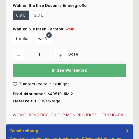
Wählen Sie Ihre Dosen- / Eimergröße
0,9 L
2,7 L
Wählen Sie Ihren Farbton:
weiß
farblos
weiß
Anzahl
Dose
In den Warenkorb
Zum Merkzettel hinzufügen
Produktnummer:
640510-flM.2
Lieferzeit:
1-3 Werktage
WIEVIEL BENÖTIGE ICH FÜR MEIN PROJEKT? HIER KLICKEN
Beschreibung
Panellack ist eine wasserbasierende Dünnschichtlasur und