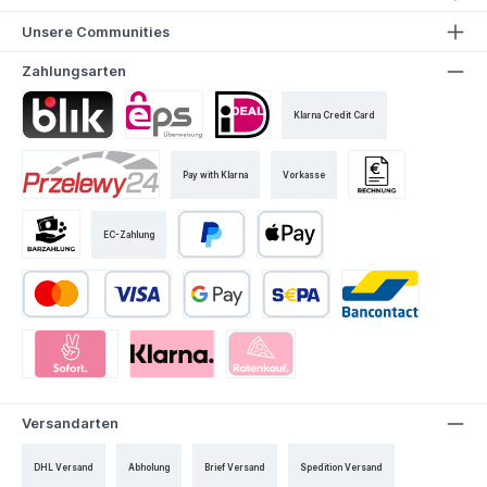
Unsere Communities
Zahlungsarten
Klarna Credit Card
Pay with Klarna
Vorkasse
EC-Zahlung
Versandarten
DHL Versand
Abholung
Brief Versand
Spedition Versand