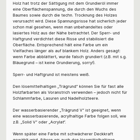
Holz hat trotz der Sättigung mit dem Grundieröl immer
eine Oberflächenspannung, die durch den Wuchs des
Baumes sowie durch die techn. Trocknung des Holzes
verursacht wird. Diese Spannungsrisse hat sicherlich jeder
schon mal gesehen, wenn man unbehandeltes oder
lasiertes Holz aus der Nähe betrachtet. Der Sperr- und
Haftgrund verdichtet diese Risse und stabilisiert die
Oberfläche. Entsprechend hält eine Farbe um ein
Vielfaches länger als auf blankem Holz. Anders gesagt:
wenn Farbe abblättert, wurde falsch grundiert (z.B. mit s.g.
Bläuegrund – ist keine Grundierung, sorry!).
Sperr- und Haftgrund ist meistens weiß.
Den lösemittelhaltigen „Trägrund“ können Sie für fast alle
Holzfarbarten als Voranstrich verwenden – jedoch nicht für
Schlammfarbe, Lasuren und Nadelholzteere.
Der wasserbasierender „Trägrund V“ ist geeignet, wenn
eine wasserbasierende, acrylhaltige Farbe folgen soll, wie
z.B. „Solid V“ oder „Acrylat“.
Wenn später eine Farbe mit schwächerer Deckkraft
gewählt wird, führen wir auch den lösemittelhaltigen