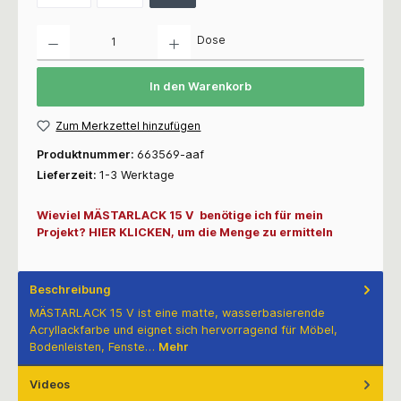
Anzahl
Dose
In den Warenkorb
Zum Merkzettel hinzufügen
Produktnummer:
663569-aaf
Lieferzeit:
1-3 Werktage
Wieviel MÄSTARLACK 15 V benötige ich für mein
Projekt? HIER KLICKEN, um die Menge zu ermitteln
Beschreibung
MÄSTARLACK 15 V ist eine matte, wasserbasierende
Acryllackfarbe und eignet sich hervorragend für Möbel,
Bodenleisten, Fenste…
Mehr
Videos