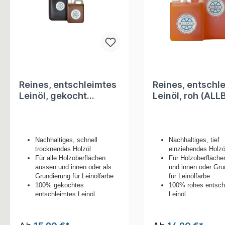
Reines, entschleimtes
Reines, entschl
Leinöl, gekocht
Leinöl, roh (ALL
(ALLBÄCK), kokt
rå avslemmad
Nachhaltiges, schnell
Nachhaltiges, tief
trocknendes Holzöl
einziehendes Holzö
Für alle Holzoberflächen
Für Holzoberfläch
aussen und innen oder als
und innen oder Gru
Grundierung für Leinölfarbe
für Leinölfarbe
100% gekochtes
100% rohes entsch
entschleimtes Leinöl
Leinöl