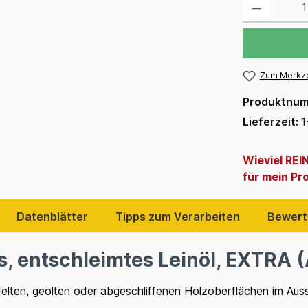
Zum Merkze
Produktnu
Lieferzeit:
1
Wieviel RE
für mein Pr
Datenblätter
Tipps zum Verarbeiten
Bewert
, entschleimtes Leinöl, EXTRA (
ndelten, geölten oder abgeschliffenen Holzoberflächen im Au