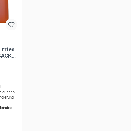
eimtes
BÄCK) /
l
en aussen
ndierung
leimtes