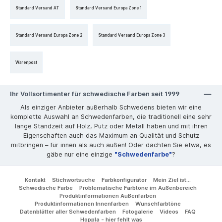
Standard Versand AT
Standard Versand Europa Zone 1
Standard Versand Europa Zone 2
Standard Versand Europa Zone 3
Warenpost
Ihr Vollsortimenter für schwedische Farben seit 1999
Als einziger Anbieter außerhalb Schwedens bieten wir eine
komplette Auswahl an Schwedenfarben, die traditionell eine sehr
lange Standzeit auf Holz, Putz oder Metall haben und mit ihren
Eigenschaften auch das Maximum an Qualität und Schutz
mitbringen – für innen als auch außen! Oder dachten Sie etwa, es
gäbe nur eine einzige
"Schwedenfarbe"
?
Kontakt
Stichwortsuche
Farbkonfigurator
Mein Ziel ist...
Schwedische Farbe
Problematische Farbtöne im Außenbereich
Produktinformationen Außenfarben
Produktinformationen Innenfarben
Wunschfarbtöne
Datenblätter aller Schwedenfarben
Fotogalerie
Videos
FAQ
Hoppla - hier fehlt was