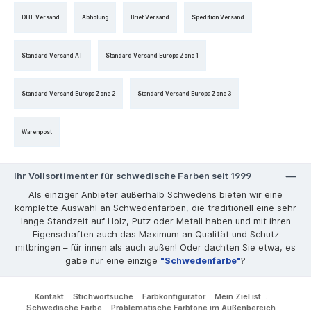
DHL Versand
Abholung
Brief Versand
Spedition Versand
Standard Versand AT
Standard Versand Europa Zone 1
Standard Versand Europa Zone 2
Standard Versand Europa Zone 3
Warenpost
Ihr Vollsortimenter für schwedische Farben seit 1999
Als einziger Anbieter außerhalb Schwedens bieten wir eine
komplette Auswahl an Schwedenfarben, die traditionell eine sehr
lange Standzeit auf Holz, Putz oder Metall haben und mit ihren
Eigenschaften auch das Maximum an Qualität und Schutz
mitbringen – für innen als auch außen! Oder dachten Sie etwa, es
gäbe nur eine einzige
"Schwedenfarbe"
?
Kontakt
Stichwortsuche
Farbkonfigurator
Mein Ziel ist...
Schwedische Farbe
Problematische Farbtöne im Außenbereich