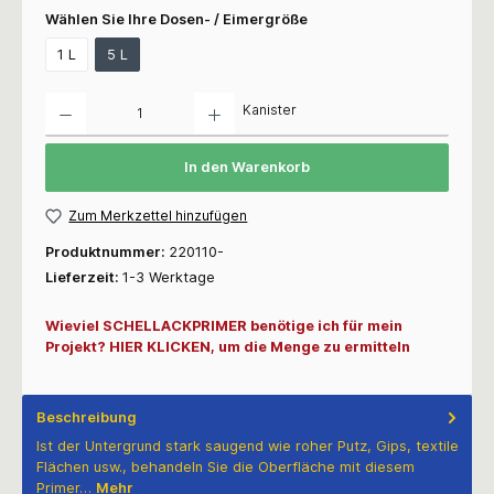
Wählen Sie Ihre Dosen- / Eimergröße
1 L
5 L
Anzahl
Kanister
In den Warenkorb
Zum Merkzettel hinzufügen
Produktnummer:
220110-
Lieferzeit:
1-3 Werktage
Wieviel SCHELLACKPRIMER benötige ich für mein
Projekt? HIER KLICKEN, um die Menge zu ermitteln
Beschreibung
Ist der Untergrund stark saugend wie roher Putz, Gips, textile
Flächen usw., behandeln Sie die Oberfläche mit diesem
Primer…
Mehr