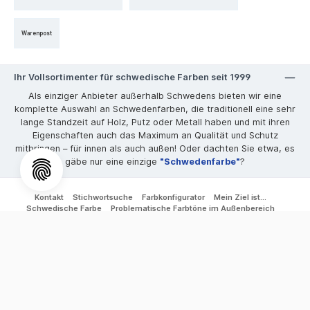
Warenpost
Ihr Vollsortimenter für schwedische Farben seit 1999
Als einziger Anbieter außerhalb Schwedens bieten wir eine
komplette Auswahl an Schwedenfarben, die traditionell eine sehr
lange Standzeit auf Holz, Putz oder Metall haben und mit ihren
Eigenschaften auch das Maximum an Qualität und Schutz
mitbringen – für innen als auch außen! Oder dachten Sie etwa, es
gäbe nur eine einzige
"Schwedenfarbe"
?
Kontakt
Stichwortsuche
Farbkonfigurator
Mein Ziel ist...
Schwedische Farbe
Problematische Farbtöne im Außenbereich
Produktinformationen Außenfarben
Produktinformationen Innenfarben
Wunschfarbtöne
Datenblätter aller Schwedenfarben
Fotogalerie
Videos
FAQ
Hoppla - hier fehlt was
* Alle Preise inkl. gesetzl. Mehrwertsteuer zzgl.
Versandkosten
und ggf.
Nachnahmegebühren, wenn nicht anders angegeben.
© 2026 Schwedischer Farbenhandel - Alle Rechte vorbehalten. Theme
by
ThemeWare®