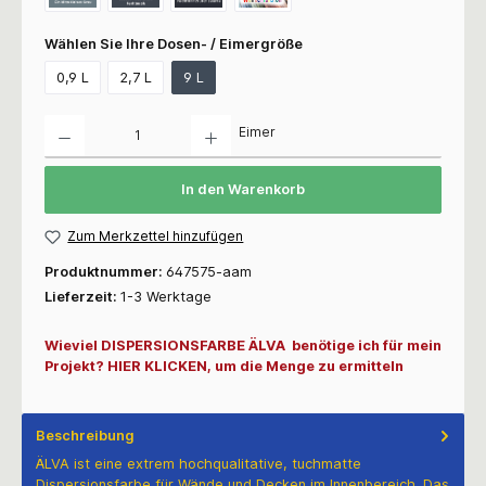
Wählen Sie Ihre Dosen- / Eimergröße
0,9 L
2,7 L
9 L
Anzahl
Eimer
In den Warenkorb
Zum Merkzettel hinzufügen
Produktnummer:
647575-aam
Lieferzeit:
1-3 Werktage
Wieviel DISPERSIONSFARBE ÄLVA benötige ich für mein
Projekt? HIER KLICKEN, um die Menge zu ermitteln
Beschreibung
ÄLVA ist eine extrem hochqualitative, tuchmatte
Dispersionsfarbe für Wände und Decken im Innenbereich. Das