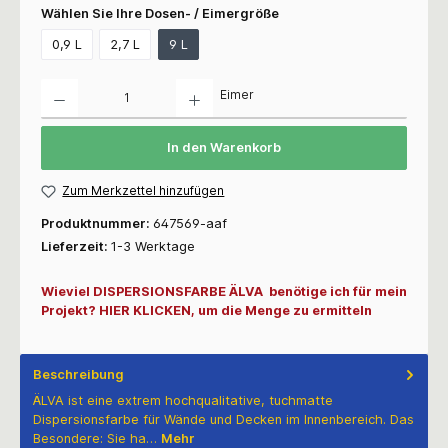
Wählen Sie Ihre Dosen- / Eimergröße
0,9 L
2,7 L
9 L
Anzahl
Eimer
In den Warenkorb
Zum Merkzettel hinzufügen
Produktnummer:
647569-aaf
Lieferzeit:
1-3 Werktage
Wieviel DISPERSIONSFARBE ÄLVA benötige ich für mein
Projekt? HIER KLICKEN, um die Menge zu ermitteln
Beschreibung
ÄLVA ist eine extrem hochqualitative, tuchmatte
Dispersionsfarbe für Wände und Decken im Innenbereich. Das
Besondere: Sie ha…
Mehr