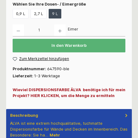
Wählen Sie Ihre Dosen- / Eimergröße
0,9 L
2,7 L
9 L
Anzahl
Eimer
In den Warenkorb
Zum Merkzettel hinzufügen
Produktnummer:
647590-ble
Lieferzeit:
1-3 Werktage
Wieviel DISPERSIONSFARBE ÄLVA benötige ich für mein
Projekt? HIER KLICKEN, um die Menge zu ermitteln
Beschreibung
ÄLVA ist eine extrem hochqualitative, tuchmatte
Dispersionsfarbe für Wände und Decken im Innenbereich. Das
Besondere: Sie ha…
Mehr