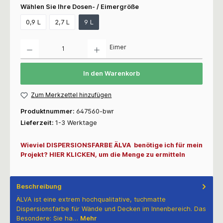
Wählen Sie Ihre Dosen- / Eimergröße
0,9 L
2,7 L
9 L
Anzahl
Eimer
In den Warenkorb
Zum Merkzettel hinzufügen
Produktnummer:
647560-bwr
Lieferzeit:
1-3 Werktage
Wieviel DISPERSIONSFARBE ÄLVA benötige ich für mein
Projekt? HIER KLICKEN, um die Menge zu ermitteln
Beschreibung
ÄLVA ist eine extrem hochqualitative, tuchmatte
Dispersionsfarbe für Wände und Decken im Innenbereich. Das
Besondere: Sie ha…
Mehr