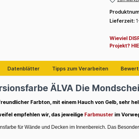
Produktnu
Lieferzeit:
1
Wieviel DI
Projekt? HI
Datenblätter
Tipps zum Verarbeiten
Bewert
rsionsfarbe ÄLVA Die Mondschein
reundlicher Farbton, mit einem Hauch von Gelb, sehr hell
weifel empfehlen wir, das jeweilige
Farbmuster
im Vorweg
ionsfarbe für Wände und Decken im Innenbereich. Das Besondere