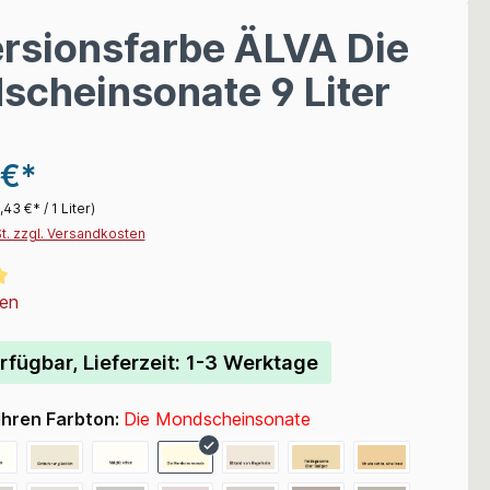
rsionsfarbe ÄLVA Die
cheinsonate 9 Liter
 €*
,43 €* / 1 Liter)
St. zzgl. Versandkosten
liche Bewertung von 5 von 5 Sternen
en
rfügbar, Lieferzeit: 1-3 Werktage
Ihren Farbton:
Die Mondscheinsonate