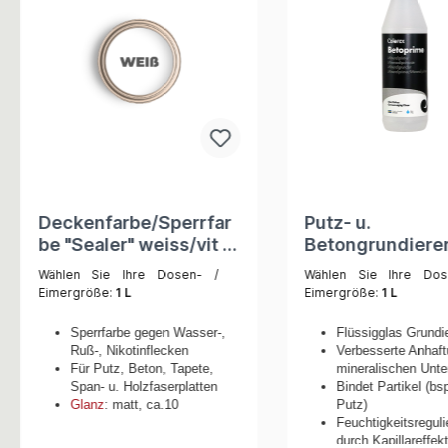
Deckenfarbe/Sperrfar
Putz- u.
be "Sealer" weiss/vit 1
Betongrundiere
Liter
BETOPRIME 1 Lit
Wählen Sie Ihre Dosen- /
Wählen Sie Ihre Dos
Eimergröße:
1 L
Eimergröße:
1 L
Sperrfarbe gegen Wasser-,
Flüssigglas Grundi
Ruß-, Nikotinflecken
Verbesserte Anhaft
Für Putz, Beton, Tapete,
mineralischen Unte
Span- u. Holzfaserplatten
Bindet Partikel (bs
Glanz
: matt, ca.10
Putz)
Feuchtigkeitsreguli
durch Kapillareffek