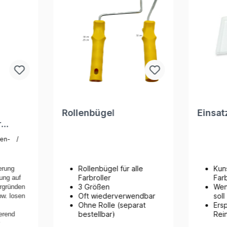
Rollenbügel
Einsat
r
er
en- /
Rollenbügel für alle
Kuns
erung
Farbroller
Far
ung auf
3 Größen
Wen
rgründen
Oft wiederverwendbar
soll
pw. losen
Ohne Rolle (separat
Ers
bestellbar)
Rei
erend
t