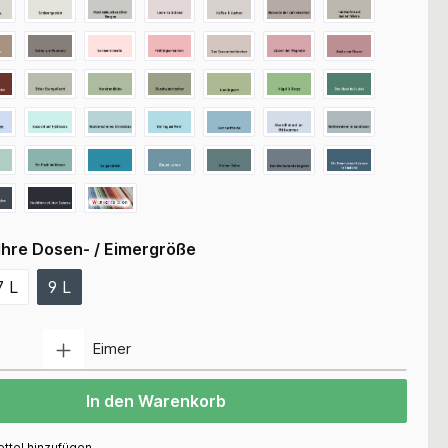
Ihre Dosen- / Eimergröße
7 L
9 L
Anzahl
Eimer
In den Warenkorb
ttel hinzufügen