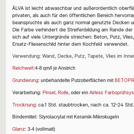
ÄLVA ist leicht abwaschbar und außerordentlich oberfl
privaten, als auch für den öffentlichen Bereich hervor
beanspruchte als auch ganz normal genutzte Decken 
Die Farbe verhindert die Streifenbildung am Rande der
sich auf viele Untergründe streichen: Beton, Putz, Vli
Ersatz-Fliesenschild hinter dem Kochfeld verwendet.
Verwendung: Wand, Decke, Putz, Tapete, Vlies im Inne
Reichweit
:4-8 qm/l je Anstrich
Grundierung
BETOPR
: unbehandelte Putzoberflächen mit
Verarbeitung:
Pinsel
Rolle
Airless Farbsprühsy
,
, oder ein
Trocknung
: ca.1 Std. staubtrocken, nach ca. 12-24 Std
Bindemittel:
Styrolacrylat mit Keramik-Mikrokugeln
Glanz
:
3-4 (vollmatt)