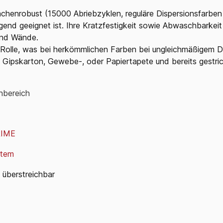
ächenrobust (15000 Abriebzyklen, reguläre Dispersionsfarben 
ragend geeignet ist. Ihre Kratzfestigkeit sowie Abwaschbarkei
und Wände.
 Rolle, was bei herkömmlichen Farben bei ungleichmäßigem Dr
es, Gipskarton, Gewebe-, oder Papiertapete und bereits gestr
nbereich
IME
stem
. überstreichbar