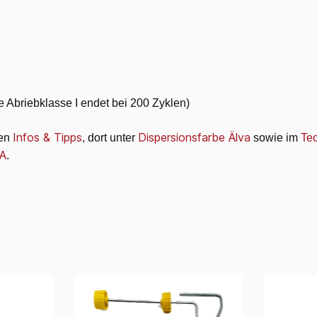
 Abriebklasse I endet bei 200 Zyklen)
Infos & Tipps
Dispersionsfarbe Älva
den
, dort unter
sowie im
Tec
A
.