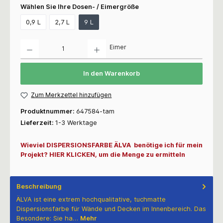
Wählen Sie Ihre Dosen- / Eimergröße
0,9 L
2,7 L
9 L
Anzahl
Eimer
In den Warenkorb
Zum Merkzettel hinzufügen
Produktnummer:
647584-tam
Lieferzeit:
1-3 Werktage
Wieviel DISPERSIONSFARBE ÄLVA benötige ich für mein
Projekt? HIER KLICKEN, um die Menge zu ermitteln
Beschreibung
ÄLVA ist eine extrem hochqualitative, tuchmatte
Dispersionsfarbe für Wände und Decken im Innenbereich. Das
Besondere: Sie ha…
Mehr