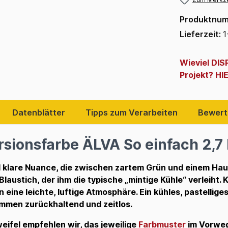
Produktnu
Lieferzeit:
1
Wieviel DI
Projekt? HI
Datenblätter
Tipps zum Verarbeiten
Bewert
sionsfarbe ÄLVA So einfach 2,7 L
d klare Nuance, die zwischen zartem Grün und einem Hauch 
austich, der ihm die typische „mintige Kühle“ verleiht. K
eine leichte, luftige Atmosphäre. Ein kühles, pastellige
kommen zurückhaltend und zeitlos.
weifel empfehlen wir, das jeweilige
Farbmuster
im Vorweg