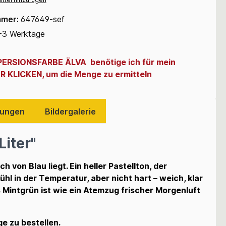
mmer:
647649-sef
-3 Werktage
SPERSIONSFARBE ÄLVA benötige ich für mein
ER KLICKEN, um die Menge zu ermitteln
ungen
Bildergalerie
iter"
von Blau liegt. Ein heller Pastellton, der
ühl in der Temperatur, aber nicht hart – weich, klar
s Mintgrün ist wie ein Atemzug frischer Morgenluft
e zu bestellen.