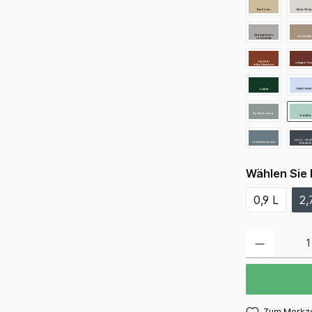
Wählen Sie 
0,9 L
2,
Zum Merkze