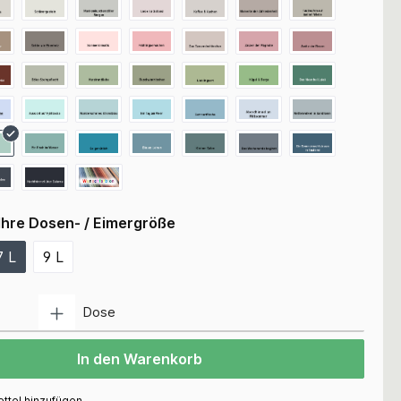
Ihre Dosen- / Eimergröße
7 L
9 L
Anzahl
Dose
In den Warenkorb
ttel hinzufügen