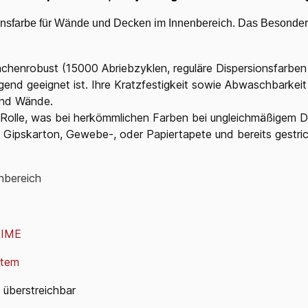
ionsfarbe für Wände und Decken im Innenbereich. Das Besondere
ächenrobust (15000 Abriebzyklen, reguläre Dispersionsfarben 
ragend geeignet ist. Ihre Kratzfestigkeit sowie Abwaschbarkei
und Wände.
 Rolle, was bei herkömmlichen Farben bei ungleichmäßigem Dr
es, Gipskarton, Gewebe-, oder Papiertapete und bereits gestr
nbereich
IME
stem
. überstreichbar