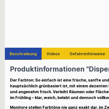
Beschreibung
Videos
Gefahrenhinweise
Produktinformationen "Disper
Der Farbton: So einfach ist eine frische, sanfte un
hauptsächlich grünbasiert ist, mit einem dezenten Bl
und angenehm frisch. Verleiht Räumen oder Flächen 
im Frühling – klar, weich, belebt und dennoch voll
Monitore stellen Farbtöne nie ganz exakt dar, im Z