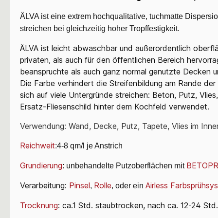
ÄLVA ist eine extrem hochqualitative, tuchmatte Dispers
streichen bei gleichzeitig hoher Tropffestigkeit.
ÄLVA ist leicht abwaschbar und außerordentlich oberfl
privaten, als auch für den öffentlichen Bereich hervor
beanspruchte als auch ganz normal genutzte Decken 
Die Farbe verhindert die Streifenbildung am Rande der
sich auf viele Untergründe streichen: Beton, Putz, Vli
Ersatz-Fliesenschild hinter dem Kochfeld verwendet.
Verwendung: Wand, Decke, Putz, Tapete, Vlies im Inne
Reichweit
:4-8 qm/l je Anstrich
Grundierung
BETOPR
: unbehandelte Putzoberflächen mit
Verarbeitung:
Pinsel
Rolle
Airless Farbsprühsy
,
, oder ein
Trocknung
: ca.1 Std. staubtrocken, nach ca. 12-24 Std