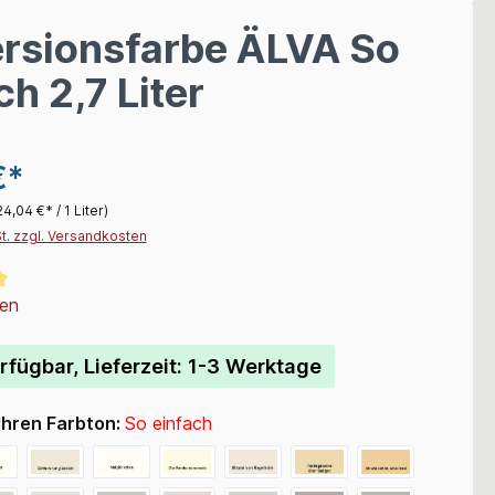
rsionsfarbe ÄLVA So
ch 2,7 Liter
€*
24,04 €* / 1 Liter)
St. zzgl. Versandkosten
liche Bewertung von 5 von 5 Sternen
en
rfügbar, Lieferzeit: 1-3 Werktage
Ihren Farbton:
So einfach