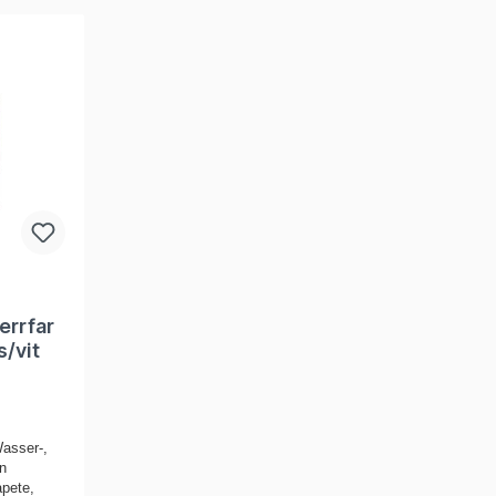
errfar
s/vit
asser-,
en
apete,