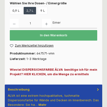
Wählen Sie Ihre Dosen- / Eimergröße
0,9 L
2,7 L
9 L
Anzahl
Eimer
In den Warenkorb
Zum Merkzettel hinzufügen
Produktnummer:
647571-vmn
Lieferzeit:
1-3 Werktage
Wieviel DISPERSIONSFARBE ÄLVA benötige ich für mein
Projekt? HIER KLICKEN, um die Menge zu ermitteln
Beschreibung
ÄLVA ist eine extrem hochqualitative, tuchmatte
Dispersionsfarbe für Wände und Decken im Innenbereich. Das
Besondere: Sie ha…
Mehr