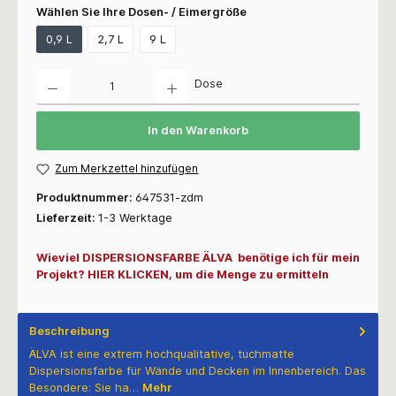
Wählen Sie Ihre Dosen- / Eimergröße
0,9 L
2,7 L
9 L
Anzahl
Dose
In den Warenkorb
Zum Merkzettel hinzufügen
Produktnummer:
647531-zdm
Lieferzeit:
1-3 Werktage
Wieviel DISPERSIONSFARBE ÄLVA benötige ich für mein
Projekt? HIER KLICKEN, um die Menge zu ermitteln
Beschreibung
ÄLVA ist eine extrem hochqualitative, tuchmatte
Dispersionsfarbe für Wände und Decken im Innenbereich. Das
Besondere: Sie ha…
Mehr