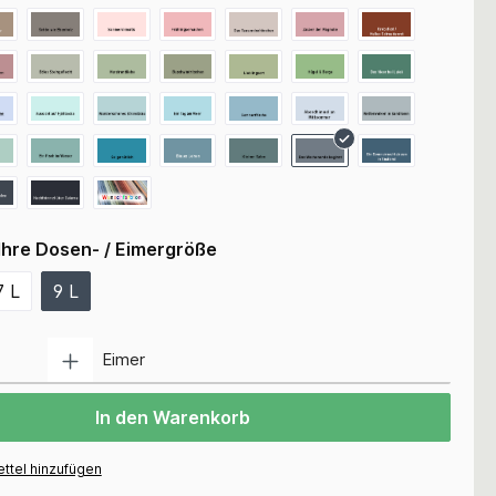
Ihre Dosen- / Eimergröße
7 L
9 L
Anzahl
Eimer
In den Warenkorb
ttel hinzufügen