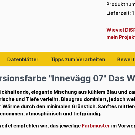
Produktnu
Lieferzeit:
1
Wieviel DI
mein Projek
Datenblätter
Tipps zum Verarbeiten
Bewert
rsionsfarbe "Innevägg 07" Das W
ückhaltende, elegante Mischung aus kühlem Blau und za
ische und Tiefe verleiht. Blaugrau dominiert, jedoch we
er Wärme durch den minimalen Grünstich. Sanftes mittler
kgenommen, atmosphärisch und tiefgründig.
eifel empfehlen wir, das jeweilige
Farbmuster
im Vorweg