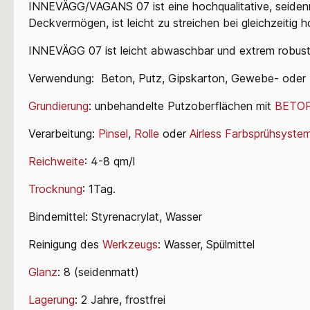
INNEVÄGG/VAGANS 07 ist eine hochqualitative, seiden
Deckvermögen, ist leicht zu
streichen bei gleichzeitig 
INNEVÄGG 07 ist leicht abwaschbar und extrem robust,
Verwendung:
Beton,
Putz,
Gipskarton,
Gewebe-
oder
Grundierung
: unbehandelte Putzoberflächen mit
BETO
Verarbeitung:
Pinsel
,
Rolle
oder
Airless Farbsprühsyste
Reichweite
: 4-8 qm/l
Trocknung
: 1Tag.
Bindemittel: Styrenacrylat, Wasser
Reinigung des
Werkzeugs
:
Wasser, Spülmittel
Glanz
: 8 (seidenmatt)
Lagerung
: 2 Jahre, frostfrei