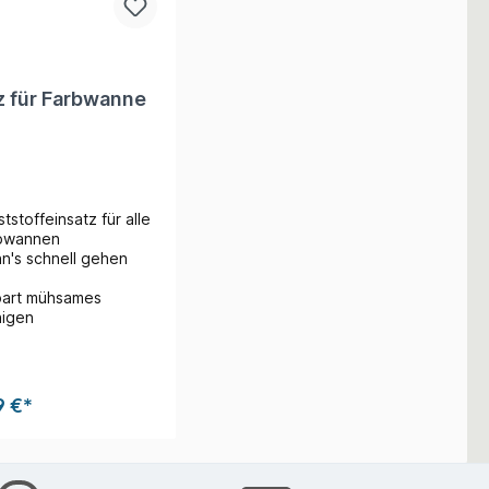
z für Farbwanne
tstoffeinsatz für alle
bwannen
n's schnell gehen
part mühsames
nigen
9 €*