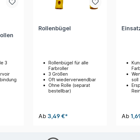
Rollenbügel
Einsat
ollen
le 3
Rollenbügel für alle
Kuns
Farbroller
Far
rvoir
3 Größen
Wen
rbindung
Oft wiederverwendbar
soll
Ohne Rolle (separat
Ers
bestellbar)
Rei
Ab
3,49 €*
Ab
1,6