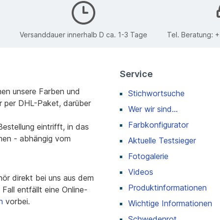
Versanddauer innerhalb D ca. 1-3 Tage
Tel. Beratung:
+
Service
nen unsere Farben und
Stichwortsuche
r per DHL-Paket, darüber
Wer wir sind...
Farbkonfigurator
stellung eintrifft, in das
men - abhängig vom
Aktuelle Testsieger
Fotogalerie
Videos
r direkt bei uns aus dem
Produktinformationen
all entfällt eine Online-
n
vorbei.
Wichtige Informationen
Schwedenrot