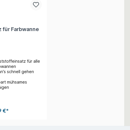
z für Farbwanne
tstoffeinsatz für alle
bwannen
n's schnell gehen
part mühsames
nigen
9 €*