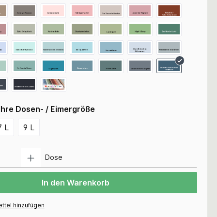
Ihre Dosen- / Eimergröße
7 L
9 L
Anzahl
Dose
In den Warenkorb
ttel hinzufügen