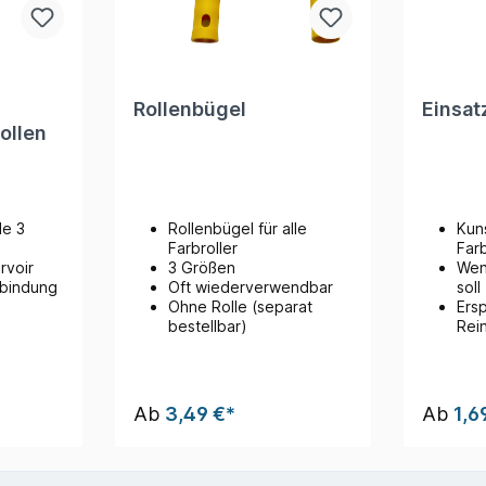
Rollenbügel
Einsat
ollen
le 3
Rollenbügel für alle
Kuns
Farbroller
Far
rvoir
3 Größen
Wen
rbindung
Oft wiederverwendbar
soll
Ohne Rolle (separat
Ers
bestellbar)
Rei
Ab
3,49 €*
Ab
1,6