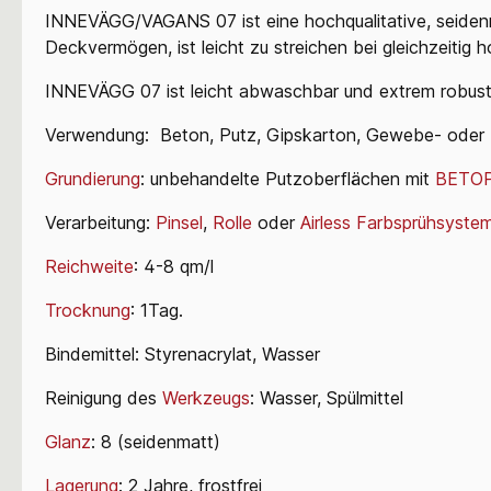
INNEVÄGG/VAGANS 07 ist eine hochqualitative, seiden
Deckvermögen, ist leicht zu
streichen bei gleichzeitig 
INNEVÄGG 07 ist leicht abwaschbar und extrem robust,
Verwendung:
Beton,
Putz,
Gipskarton,
Gewebe-
oder
Grundierung
: unbehandelte Putzoberflächen mit
BETO
Verarbeitung:
Pinsel
,
Rolle
oder
Airless Farbsprühsyste
Reichweite
: 4-8 qm/l
Trocknung
: 1Tag.
Bindemittel: Styrenacrylat, Wasser
Reinigung des
Werkzeugs
:
Wasser, Spülmittel
Glanz
: 8 (seidenmatt)
Lagerung
: 2 Jahre, frostfrei