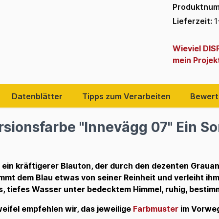
Produktnu
Lieferzeit:
1
Wieviel DI
mein Projek
Datenblätter
Tipps zum Verarbeiten
Bewert
rsionsfarbe "Innevägg 07" Ein 
t ein kräftigerer Blauton, der durch den dezenten Grauan
mmt dem Blau etwas von seiner Reinheit und verleiht ihm
es, tiefes Wasser unter bedecktem Himmel, ruhig, bestimmt
eifel empfehlen wir, das jeweilige
Farbmuster
im Vorweg