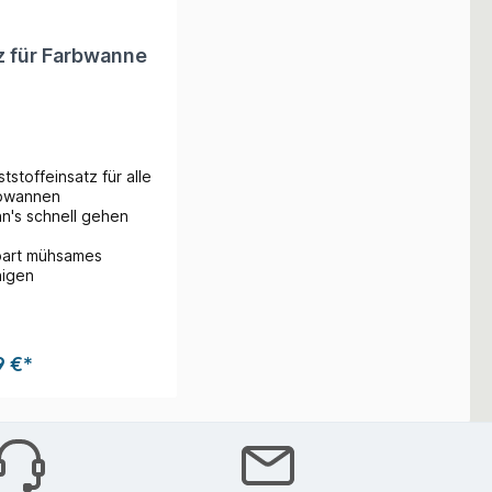
z für Farbwanne
tstoffeinsatz für alle
bwannen
n's schnell gehen
part mühsames
nigen
9 €*