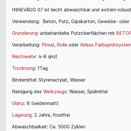
INNEVÄGG 07 ist leicht abwaschbar und extrem robust,
Verwendung:
Beton,
Putz,
Gipskarton,
Gewebe-
oder
Grundierung
: unbehandelte Putzoberflächen mit
BETO
Verarbeitung:
Pinsel
,
Rolle
oder
Airless Farbsprühsyste
Reichweite
: 4-8 qm/l
Trocknung
: 1Tag.
Bindemittel: Styrenacrylat, Wasser
Reinigung des
Werkzeugs
:
Wasser, Spülmittel
Glanz
: 8 (seidenmatt)
Lagerung
: 2 Jahre, frostfrei
Abwaschbarkeit: Ca. 5000 Zyklen