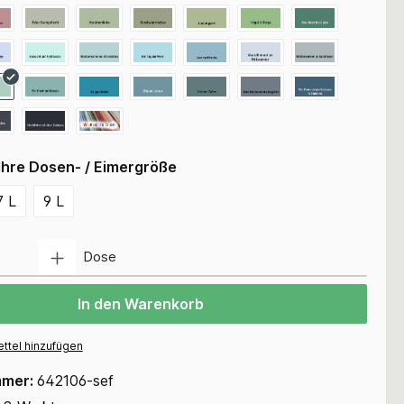
Ihre Dosen- / Eimergröße
7 L
9 L
Anzahl
Dose
In den Warenkorb
ttel hinzufügen
mmer:
642106-sef