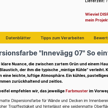
Lieferzeit:
1
Wieviel DI
mein Projek
Datenblätter
Tipps zum Verarbeiten
Bewert
sionsfarbe "Innevägg 07" So einf
d klare Nuance, die zwischen zartem Grün und einem Hauch 
austich, der ihm die typische „mintige Kühle“ verleiht. K
eine leichte, luftige Atmosphäre. Ein kühles, pastellige
kommen zurückhaltend und zeitlos.
eifel empfehlen wir, das jeweilige
Farbmuster
im Vorweg
matte Dispersionsfarbe für Wände und
Decken im Innenberei
hoher Tropffestigkeit und hinterlässt eine seidenmatte Oberflä