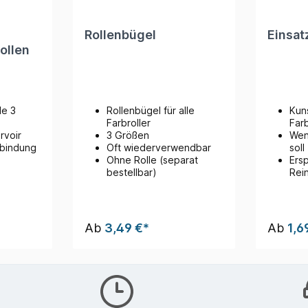
Rollenbügel
Einsat
ollen
le 3
Rollenbügel für alle
Kuns
Farbroller
Far
rvoir
3 Größen
Wen
rbindung
Oft wiederverwendbar
soll
Ohne Rolle (separat
Ers
bestellbar)
Rei
Ab
3,49 €*
Ab
1,6