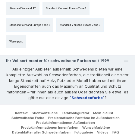
Standard Versand AT
Standard Versand Europa Zone 1
Standard Versand Europa Zone 2
Standard Versand Europa Zone 3
Warenpost
Ihr Vollsortimenter für schwedische Farben seit 1999
Als einziger Anbieter außerhalb Schwedens bieten wir eine
komplette Auswahl an Schwedenfarben, die traditionell eine sehr
lange Standzeit auf Holz, Putz oder Metall haben und mit ihren
Eigenschaften auch das Maximum an Qualität und Schutz
mitbringen – für innen als auch außen! Oder dachten Sie etwa, es
gäbe nur eine einzige
"Schwedenfarbe"
?
Kontakt
Stichwortsuche
Farbkonfigurator
Mein Ziel ist...
Schwedische Farbe
Problematische Farbtöne im Außenbereich
Produktinformationen Außenfarben
Produktinformationen Innenfarben
Wunschfarbtöne
Datenblätter aller Schwedenfarben
Fotogalerie
Videos
FAQ