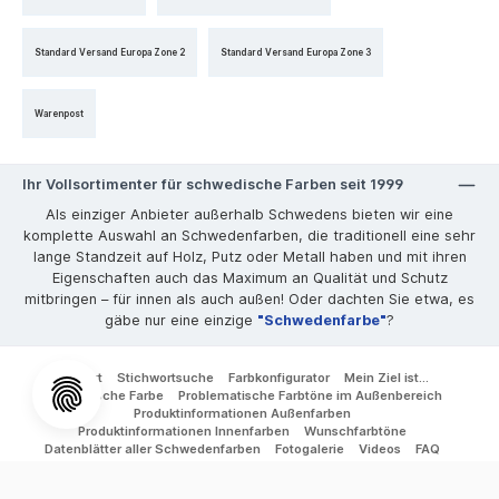
Standard Versand Europa Zone 2
Standard Versand Europa Zone 3
Warenpost
Ihr Vollsortimenter für schwedische Farben seit 1999
Als einziger Anbieter außerhalb Schwedens bieten wir eine
komplette Auswahl an Schwedenfarben, die traditionell eine sehr
lange Standzeit auf Holz, Putz oder Metall haben und mit ihren
Eigenschaften auch das Maximum an Qualität und Schutz
mitbringen – für innen als auch außen! Oder dachten Sie etwa, es
gäbe nur eine einzige
"Schwedenfarbe"
?
Kontakt
Stichwortsuche
Farbkonfigurator
Mein Ziel ist...
Schwedische Farbe
Problematische Farbtöne im Außenbereich
Produktinformationen Außenfarben
Produktinformationen Innenfarben
Wunschfarbtöne
Datenblätter aller Schwedenfarben
Fotogalerie
Videos
FAQ
Hoppla - hier fehlt was
* Alle Preise inkl. gesetzl. Mehrwertsteuer zzgl.
Versandkosten
und ggf.