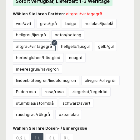
Sofort verfügbar, Lieferzeit: 1-3 Werktage
Wählen Sie Ihren Farbton:
altgrau/vintagegrå
weiß/vit
grau/grå
beige
hellblau/ljusblå
hellgrau/ljusgrå
beton/betong
altgrau/vintagegrå
hellgelb/ljusgul
gelb/gul
herbstglühen/höstglöd
nougat
meeresgrün/havsgrön
lindenblütengrün/lindblomsgrön
olivgrün/olivgrön
Puderrosa
rosa/rosa
ziegelrot/tegelröd
sturmblau/stormblå
schwarz/svart
rauchgrau/rökgrå
ozeanblau
Wählen Sie Ihre Dosen- / Eimergröße
0,2 L
1 L
3 L
9 L