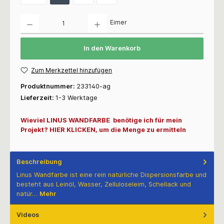
Anzahl
Eimer
In den Warenkorb
Zum Merkzettel hinzufügen
Produktnummer:
233140-ag
Lieferzeit:
1-3 Werktage
Wieviel LINUS WANDFARBE benötige ich für mein
Projekt? HIER KLICKEN, um die Menge zu ermitteln
Beschreibung
Linus Wandfarbe ist eine rein natürliche Dispersionsfarbe und
besteht aus Leinöl, Wasser, Zelluloseleim, Schellack und
natür…
Mehr
Videos