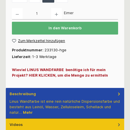
Anzahl
Eimer
In den Warenkorb
Zum Merkzettel hinzufügen
Produktnummer:
233130-hge
Lieferzeit:
1-3 Werktage
Wieviel LINUS WANDFARBE benötige ich für mein
Projekt? HIER KLICKEN, um die Menge zu ermitteln
Beschreibung
Linus Wandfarbe ist eine rein natürliche Dispersionsfarbe und
besteht aus Leinöl, Wasser, Zelluloseleim, Schellack und
natür…
Mehr
Videos