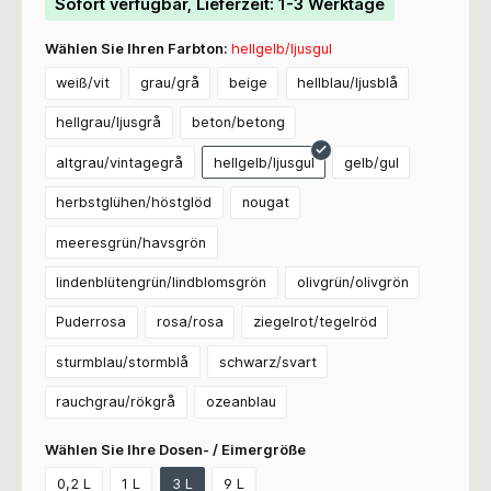
Sofort verfügbar, Lieferzeit: 1-3 Werktage
Wählen Sie Ihren Farbton:
hellgelb/ljusgul
weiß/vit
grau/grå
beige
hellblau/ljusblå
hellgrau/ljusgrå
beton/betong
altgrau/vintagegrå
hellgelb/ljusgul
gelb/gul
herbstglühen/höstglöd
nougat
meeresgrün/havsgrön
lindenblütengrün/lindblomsgrön
olivgrün/olivgrön
Puderrosa
rosa/rosa
ziegelrot/tegelröd
sturmblau/stormblå
schwarz/svart
rauchgrau/rökgrå
ozeanblau
Wählen Sie Ihre Dosen- / Eimergröße
0,2 L
1 L
3 L
9 L