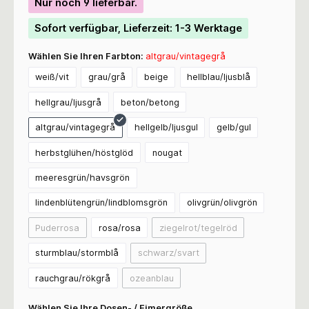
Nur noch 9 lieferbar.
Sofort verfügbar, Lieferzeit: 1-3 Werktage
Wählen Sie Ihren Farbton:
altgrau/vintagegrå
weiß/vit
grau/grå
beige
hellblau/ljusblå
hellgrau/ljusgrå
beton/betong
altgrau/vintagegrå
hellgelb/ljusgul
gelb/gul
herbstglühen/höstglöd
nougat
meeresgrün/havsgrön
lindenblütengrün/lindblomsgrön
olivgrün/olivgrön
Puderrosa
rosa/rosa
ziegelrot/tegelröd
sturmblau/stormblå
schwarz/svart
rauchgrau/rökgrå
ozeanblau
Wählen Sie Ihre Dosen- / Eimergröße