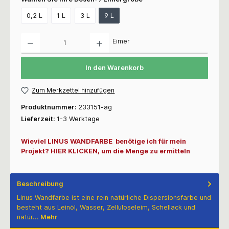
0,2 L
1 L
3 L
9 L
Anzahl
Eimer
In den Warenkorb
Zum Merkzettel hinzufügen
Produktnummer:
233151-ag
Lieferzeit:
1-3 Werktage
Wieviel LINUS WANDFARBE benötige ich für mein
Projekt? HIER KLICKEN, um die Menge zu ermitteln
Beschreibung
Linus Wandfarbe ist eine rein natürliche Dispersionsfarbe und
besteht aus Leinöl, Wasser, Zelluloseleim, Schellack und
natür…
Mehr