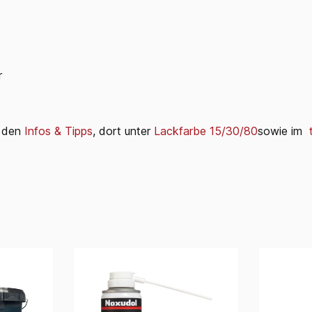
r
i den
Infos & Tipps
, dort unter
Lackfarbe 15/30/80
sowie im
t