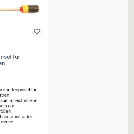
nsel für
en
urborstenpinsel für
arben
 zum Streichen von
eln o.ä.
rößen
 feiner mit jeder
utzung