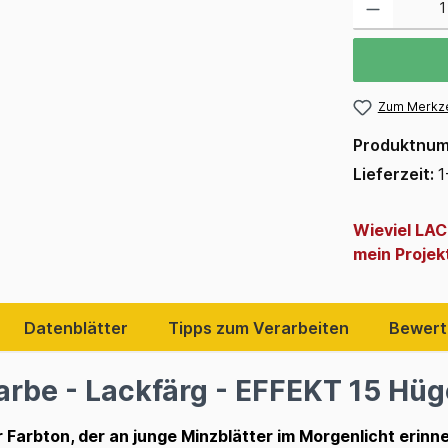
Zum Merkze
Produktnu
Lieferzeit:
1
Wieviel LA
mein Projek
Datenblätter
Tipps zum Verarbeiten
Bewert
rbe - Lackfärg - EFFEKT 15 Hüge
r Farbton, der an junge Minzblätter im Morgenlicht erinner