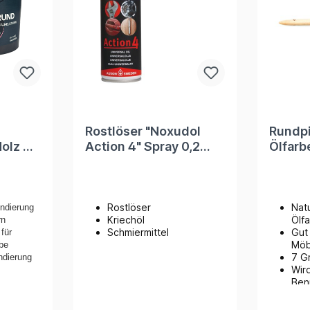
Rostlöser "Noxudol
Rundpi
Action 4" Spray 0,2
Ölfarb
r
Liter
Rostlöser
Nat
undierung
Kriechöl
Ölf
rn
Schmiermittel
Gut
für
Möb
be
7 G
ndierung
Wird
Ben