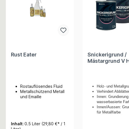
Rust Eater
Snickerigrund /
Mästargrund V Holz &
Metallgrundiere
Rostauflösendes Fluid
Holz- und Metallgr
Metallschützend Metall
Verhindert Abblätte
und Emaille
Innen: Grundierung 
wasserbasierte Far
Innen/Aussen: Gru
für Metallfarbe
Inhalt:
0.5 Liter
(29,80 €* / 1
Liter)