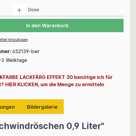
Anzahl
Dose
In den Warenkorb
ttel hinzufügen
mmer:
652139-bwr
-3 Werktage
CKFARBE LACKFÄRG EFFEKT 30 benötige ich für
t? HIER KLICKEN, um die Menge zu ermitteln
ungen
Bildergalerie
chwindröschen 0,9 Liter"