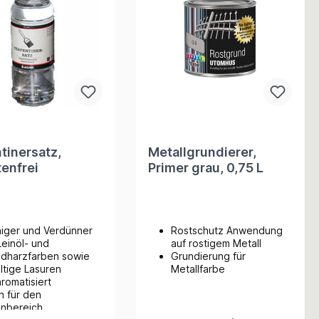
tinersatz,
Metallgrundierer,
enfrei
Primer grau, 0,75 L
niger und Verdünner
Rostschutz Anwendung
Leinöl- und
auf rostigem Metall
ydharzfarben sowie
Grundierung für
ltige Lasuren
Metallfarbe
aromatisiert
h für den
enbereich