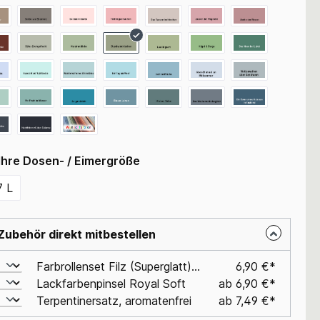
Ihre Dosen- / Eimergröße
7 L
Zubehör direkt mitbestellen
Farbrollenset Filz (Superglatt), 10cm, für Lackfarben
6,90 €*
Lackfarbenpinsel Royal Soft
ab 6,90 €*
Terpentinersatz, aromatenfrei
ab 7,49 €*