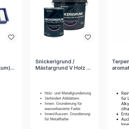
Snickerigrund /
Terpen
kum)
Mästargrund V Holz &
aromat
arben
Metallgrundierer
Rei
Holz- und Metallgrundierung
für 
Verhindert Abblättern
Alk
Innen: Grundierung für
ölha
wasserbasierte Farbe
Ent
Innen/Aussen: Grundierung
Auc
für Metallfarbe
Inn