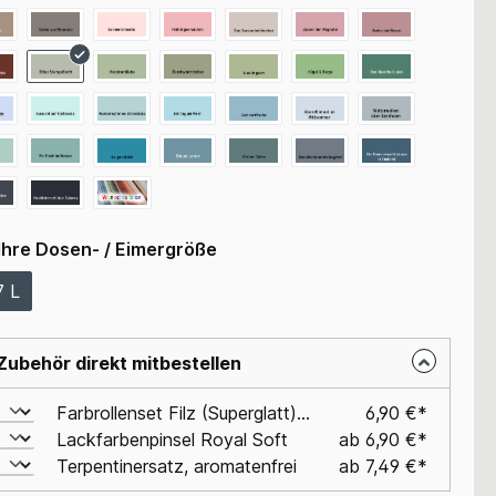
Ihre Dosen- / Eimergröße
7 L
Zubehör direkt mitbestellen
Farbrollenset Filz (Superglatt), 10cm, für Lackfarben
6,90 €*
Lackfarbenpinsel Royal Soft
ab 6,90 €*
Terpentinersatz, aromatenfrei
ab 7,49 €*