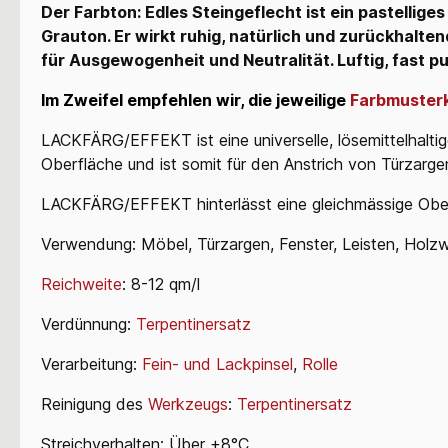
Der Farbton: Edles Steingeflecht ist ein pastellig
Grauton. Er wirkt ruhig, natürlich und zurückhalten
für Ausgewogenheit und Neutralität. Luftig, fast p
Im Zweifel empfehlen wir, die jeweilige
Farbmuster
LACKFÄRG/EFFEKT ist eine universelle, lösemittelhaltig
Oberfläche und ist somit für den Anstrich von Türzarg
LACKFÄRG/EFFEKT hinterlässt eine gleichmässige Oberfl
Verwendung: Möbel, Türzargen, Fenster, Leisten, Holz
Reichweite
: 8-12 qm/l
Verdünnung:
Terpentinersatz
Verarbeitung:
Fein- und Lackpinsel
,
Rolle
Reinigung des
Werkzeugs
:
Terpentinersatz
Streichverhalten: Über +8°C