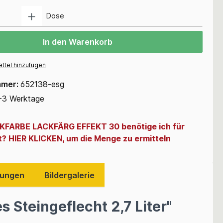
Anzahl
Dose
In den Warenkorb
ttel hinzufügen
mmer:
652138-esg
-3 Werktage
CKFARBE LACKFÄRG EFFEKT 30 benötige ich für
t? HIER KLICKEN, um die Menge zu ermitteln
ungen
Bildergalerie
 Steingeflecht 2,7 Liter"