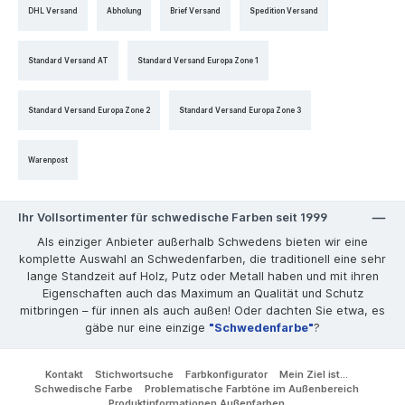
DHL Versand
Abholung
Brief Versand
Spedition Versand
Standard Versand AT
Standard Versand Europa Zone 1
Standard Versand Europa Zone 2
Standard Versand Europa Zone 3
Warenpost
Ihr Vollsortimenter für schwedische Farben seit 1999
Als einziger Anbieter außerhalb Schwedens bieten wir eine
komplette Auswahl an Schwedenfarben, die traditionell eine sehr
lange Standzeit auf Holz, Putz oder Metall haben und mit ihren
Eigenschaften auch das Maximum an Qualität und Schutz
mitbringen – für innen als auch außen! Oder dachten Sie etwa, es
gäbe nur eine einzige
"Schwedenfarbe"
?
Kontakt
Stichwortsuche
Farbkonfigurator
Mein Ziel ist...
Schwedische Farbe
Problematische Farbtöne im Außenbereich
Produktinformationen Außenfarben