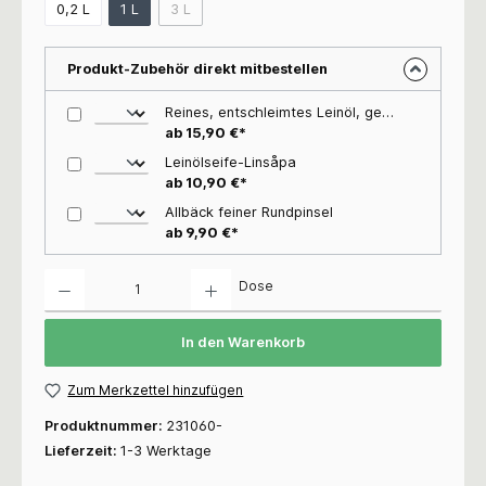
0,2 L
1 L
3 L
Produkt-Zubehör direkt mitbestellen
Reines, entschleimtes Leinöl, gekocht (ALLBÄCK), kokt
ab 15,90 €*
Leinölseife-Linsåpa
ab 10,90 €*
Allbäck feiner Rundpinsel
ab 9,90 €*
Anzahl
Dose
In den Warenkorb
Zum Merkzettel hinzufügen
Produktnummer:
231060-
Lieferzeit:
1-3 Werktage