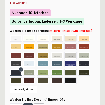
Durchschnittliche Bewertung von 4.5 von 5 Sternen
1 Bewertung
Nur noch 10 lieferbar.
Sofort verfügbar, Lieferzeit: 1-3 Werktage
Wählen Sie Ihren Farbton:
mitternachtsblau/midnattsblå
zinkweiß/zinkvit
Wählen Sie Ihre Dosen- / Eimergröße