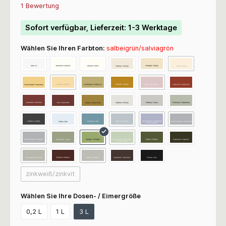
Durchschnittliche Bewertung von 4.5 von 5 Sternen
1 Bewertung
Sofort verfügbar, Lieferzeit: 1-3 Werktage
Wählen Sie Ihren Farbton:
salbeigrün/salviagrön
zinkweiß/zinkvit
Wählen Sie Ihre Dosen- / Eimergröße
0,2 L
1 L
3 L