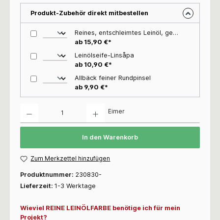
Produkt-Zubehör direkt mitbestellen
Reines, entschleimtes Leinöl, gekocht (ALLBÄCK), kokt
ab 15,90 €*
Leinölseife-Linsåpa
ab 10,90 €*
Allbäck feiner Rundpinsel
ab 9,90 €*
Anzahl
Eimer
In den Warenkorb
Zum Merkzettel hinzufügen
Produktnummer:
230830-
Lieferzeit:
1-3 Werktage
Wieviel REINE LEINÖLFARBE benötige ich für mein
Projekt?