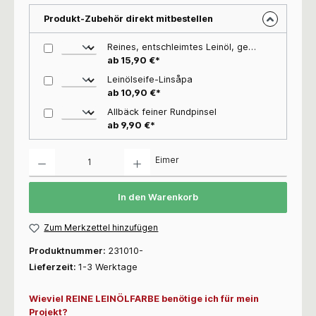
Produkt-Zubehör direkt mitbestellen
Reines, entschleimtes Leinöl, gekocht (ALLBÄCK), kokt
ab 15,90 €*
Leinölseife-Linsåpa
ab 10,90 €*
Allbäck feiner Rundpinsel
ab 9,90 €*
Anzahl
Eimer
In den Warenkorb
Zum Merkzettel hinzufügen
Produktnummer:
231010-
Lieferzeit:
1-3 Werktage
Wieviel REINE LEINÖLFARBE benötige ich für mein
Projekt?