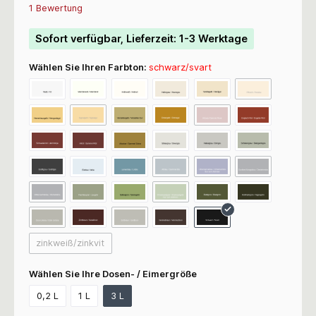
Durchschnittliche Bewertung von 4.5 von 5 Sternen
1 Bewertung
Sofort verfügbar, Lieferzeit: 1-3 Werktage
Wählen Sie Ihren Farbton:
schwarz/svart
zinkweiß/zinkvit
Wählen Sie Ihre Dosen- / Eimergröße
0,2 L
1 L
3 L